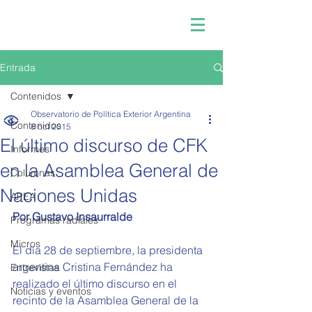
Entrada
Contenidos
Observatorio de Política Exterior Argentina
Contenidos
8 oct 2015
El último discurso de CFK
Informes
en la Asamblea General de
Columnas
Naciones Unidas
APEA
Por Gustavo Insaurralde
Programas radiales
Micros
El día 28 de septiembre, la presidenta 
argentina Cristina Fernández ha 
Entrevistas
realizado el último discurso en el 
Noticias y eventos
recinto de la Asamblea General de la 